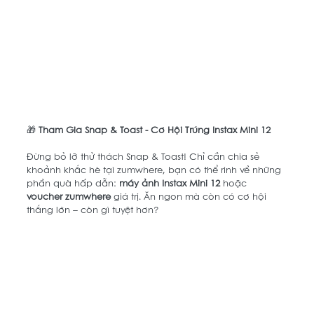
🎁 
Tham Gia
Snap & Toast - Cơ Hội Trúng Instax Mini 12 
Đừng bỏ lỡ thử thách Snap & Toast! Chỉ cần chia sẻ 
khoảnh khắc hè tại zumwhere, bạn có thể rinh về những 
phần quà hấp dẫn:
 máy ảnh Instax Mini 12
 hoặc 
voucher zumwhere
 giá trị. Ăn ngon mà còn có cơ hội 
thắng lớn – còn gì tuyệt hơn? 