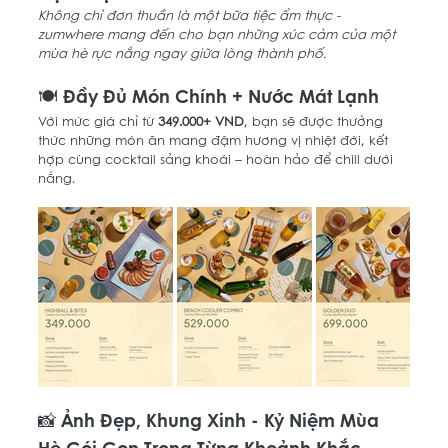
Không chỉ đơn thuần là một bữa tiệc ẩm thực - 
zumwhere mang đến cho bạn những xúc cảm của một 
mùa hè rực nắng ngay giữa lòng thành phố. 
🍽️ Đầy Đủ Món Chính + Nước Mát Lạnh 
Với mức giá chỉ từ 
349.000+ VND
, bạn sẽ được thưởng 
thức những món ăn mang đậm hương vị nhiệt đới, kết 
hợp cùng cocktail sảng khoái – hoàn hảo để chill dưới 
nắng.
📸 Ảnh Đẹp, Khung Xinh - Kỷ Niệm Mùa 
Hè Gói Gọn Trong Từng Khoảnh Khắc 