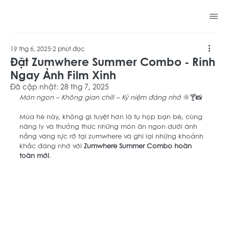
zumwhere
19 thg 6, 2025
2 phút đọc
Đặt Zumwhere Summer Combo - Rinh
Ngay Ảnh Film Xinh
Đã cập nhật:
28 thg 7, 2025
Món ngon – Không gian chill – Kỷ niệm đáng nhớ
 🌞🍸📸
Mùa hè này, không gì tuyệt hơn là tụ họp bạn bè, cùng 
nâng ly và thưởng thức những món ăn ngon dưới ánh 
nắng vàng rực rỡ tại zumwhere và ghi lại những khoảnh 
khắc đáng nhớ với 
Zumwhere Summer Combo hoàn 
toàn mới
. 