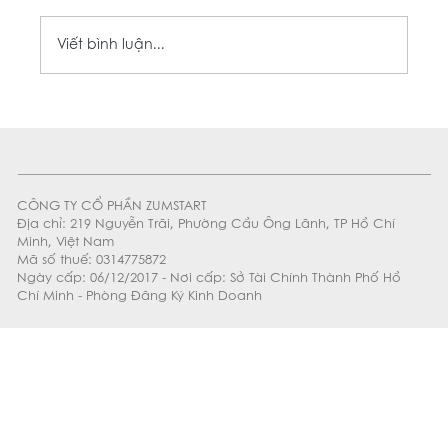
Viết bình luận...
SNAP & TOAST CHALLENGE - CHỤP ẢNH CỰC
CÔNG TY CỔ PHẦN ZUMSTART
CHILL, TRÚNG MÁY ẢNH INSTAX MỖI NGÀY
Địa chỉ: 219 Nguyễn Trãi, Phường Cầu Ông Lãnh, TP Hồ Chí
Minh, Việt Nam
Mã số thuế: 0314775872
Ngày cấp: 06/12/2017 - Nơi cấp: Sở Tài Chính Thành Phố Hồ
Chí Minh - Phòng Đăng Ký Kinh Doanh