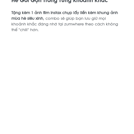
Tặng kèm 1 ảnh film Instax chụp lấy liền kèm khung ảnh 
mùa hè siêu xinh
, combo sẽ giúp bạn lưu giữ mọi 
khoảnh khắc đáng nhớ tại zumwhere theo cách không 
thể "chill" hơn.