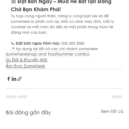
📅 Đặt Bàn Ngay – Mùa Hè Bất Tạn Đang 
Chờ Bạn Khám Phá! 
Tụ họp cùng người thân, nâng ly cùng bạn bè và để 
zumwhere lo phần còn lại. Mỗi cú click máy ảnh, mỗi ly 
cocktail và mỗi món ăn đều là một phần trong mùa hè 
đáng nhớ của bạn.
📞 
Đặt bàn ngay hôm nay
: 036 203 3360
📍 Áp dụng tại tất cả các chi nhánh zumwhere
zumwhere
snap and toast
summer combo
Ưu Đãi & Khuyến Mãi
Ẩm thực Zumwhere
Bài đăng gần đây
Xem tất cả