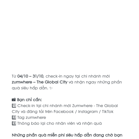
Từ 
04/10 – 31/10
, check-in ngay tại chi nhánh mới 
zumwhere – The Global City
 và nhận ngay những phần 
quà siêu hấp dẫn. ✨
📸 Bạn chỉ cần:
1️⃣ Check-in tại chi nhánh mới Zumwhere - The Global 
City và đăng tải trên Facebook / Instagram / TikTok
2️⃣ Tag zumwhere
3️⃣ Thông báo lại cho nhân viên và nhận quà 
Những phần quà miễn phí siêu hấp dẫn đang chờ bạn 