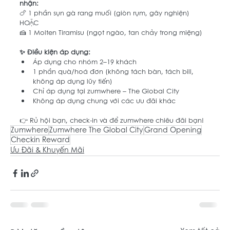
nhận:
🍗 1 phần sụn gà rang muối (giòn rụm, gây nghiện)
HOẶC
🍰 1 Molten Tiramisu (ngọt ngào, tan chảy trong miệng)
✨ Điều kiện áp dụng:
Áp dụng cho nhóm 2–19 khách
1 phần quà/hoá đơn (không tách bàn, tách bill, 
không áp dụng lũy tiến)
Chỉ áp dụng tại zumwhere – The Global City
Không áp dụng chung với các ưu đãi khác
👉 Rủ hội bạn, check-in và để zumwhere chiêu đãi bạn!
Zumwhere
Zumwhere The Global City
Grand Opening
Checkin Reward
Ưu Đãi & Khuyến Mãi