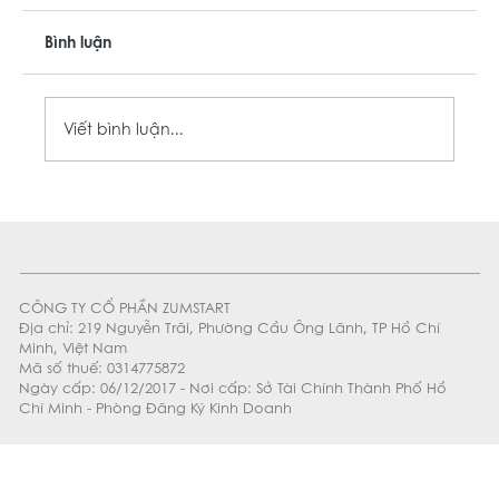
Bình luận
Viết bình luận...
🍺 GRAND OPENING COMPLIMENTARY:
TẶNG 1 THÁP BIA BOHEMIAN LAGER
CHO NHÓM TỪ 4 KHÁCH
CÔNG TY CỔ PHẦN ZUMSTART
Địa chỉ: 219 Nguyễn Trãi, Phường Cầu Ông Lãnh, TP Hồ Chí
Minh, Việt Nam
Mã số thuế: 0314775872
Ngày cấp: 06/12/2017 - Nơi cấp: Sở Tài Chính Thành Phố Hồ
Chí Minh - Phòng Đăng Ký Kinh Doanh