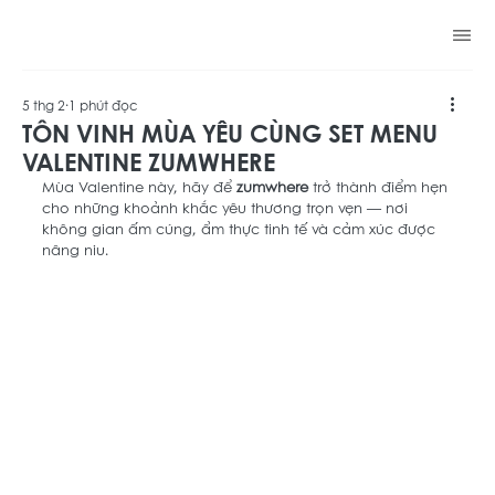
zumwhere
5 thg 2
1 phút đọc
TÔN VINH MÙA YÊU CÙNG SET MENU
VALENTINE ZUMWHERE
Mùa Valentine này, hãy để 
zumwhere
 trở thành điểm hẹn 
cho những khoảnh khắc yêu thương trọn vẹn — nơi 
không gian ấm cúng, ẩm thực tinh tế và cảm xúc được 
nâng niu. 