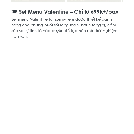
🍽️ Set Menu Valentine – Chỉ từ 699k+/pax
Set menu Valentine tại zumwhere được thiết kế dành 
riêng cho những buổi tối lãng mạn, nơi hương vị, cảm 
xúc và sự tinh tế hòa quyện để tạo nên một trải nghiệm 
trọn vẹn. 