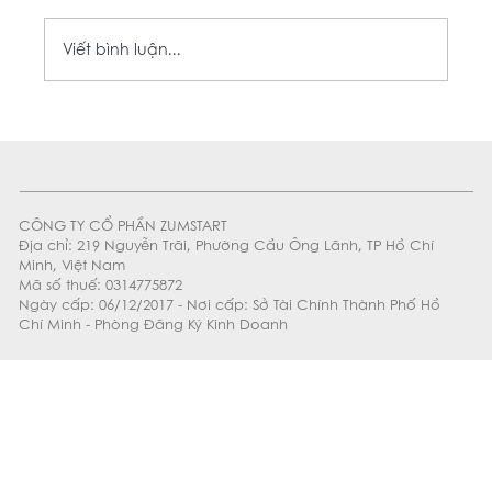
Viết bình luận...
✨ LỊCH HOẠT ĐỘNG TẾT NGUYÊN ĐÁN
2026 ZUMWHERE 🧧
CÔNG TY CỔ PHẦN ZUMSTART
Địa chỉ: 219 Nguyễn Trãi, Phường Cầu Ông Lãnh, TP Hồ Chí
Minh, Việt Nam
Mã số thuế: 0314775872
Ngày cấp: 06/12/2017 - Nơi cấp: Sở Tài Chính Thành Phố Hồ
Chí Minh - Phòng Đăng Ký Kinh Doanh