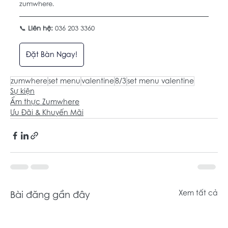
zumwhere. 
📞 
Liên hệ:
 036 203 3360
Đặt Bàn Ngay!
zumwhere
set menu
valentine
8/3
set menu valentine
Sự kiện
Ẩm thực Zumwhere
Ưu Đãi & Khuyến Mãi
Bài đăng gần đây
Xem tất cả