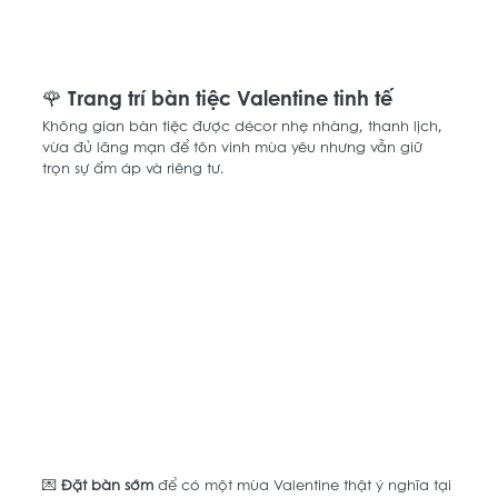
🌹 Trang trí bàn tiệc Valentine tinh tế
Không gian bàn tiệc được décor nhẹ nhàng, thanh lịch, 
vừa đủ lãng mạn để tôn vinh mùa yêu nhưng vẫn giữ 
trọn sự ấm áp và riêng tư. 
💌 
Đặt bàn sớm
 để có một mùa Valentine thật ý nghĩa tại 