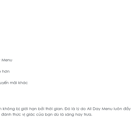
y Menu
p hơn 
uyến mãi khác
 không bị giới hạn bởi thời gian. Đó là lý do All Day Menu luôn đầy 
đánh thức vị giác của bạn dù là sáng hay trưa. 