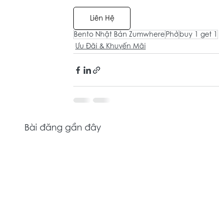
Liên Hệ
Bento Nhật Bản Zumwhere
Phở
buy 1 get 1
Ưu Đãi & Khuyến Mãi
Bài đăng gần đây