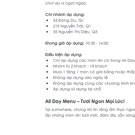
chút dư vị ngọt ngào. 
Chi nhánh áp dụng: 
54 Đông Du, Q1 
219 Nguyễn Trãi, Q1 
35 Nguyễn Thị Diệu, Q3 
Khung giờ áp dụng:
 10:30 - 14:00
Điều kiện áp dụng:
Chỉ áp dụng các món ăn có trong All Da
Nhóm từ 2 khách - 19 khách 
Mua 1 tặng 1 món có giá bằng hoặc thấ
Không áp dụng vào ngày lễ
Không áp dụng cùng các chương trình kh
Áp dụng sử dụng tại chỗ 
All Day Menu – Tươi Ngon Mọi Lúc! 
Tại zumwhere, chúng tôi tin rằng ẩm thực ngon
ắp những món ăn tươi mới, đậm đà, sẵn sàng 