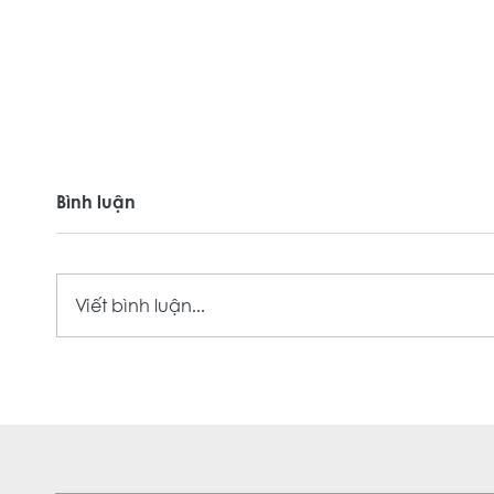
Bình luận
Viết bình luận...
🍻 BEER FEAST FRIDAY — ƯU
TÔN 
ĐÃI BIA CỰC ĐÃ TỐI THỨ 6
SET 
🔥
ZUMW