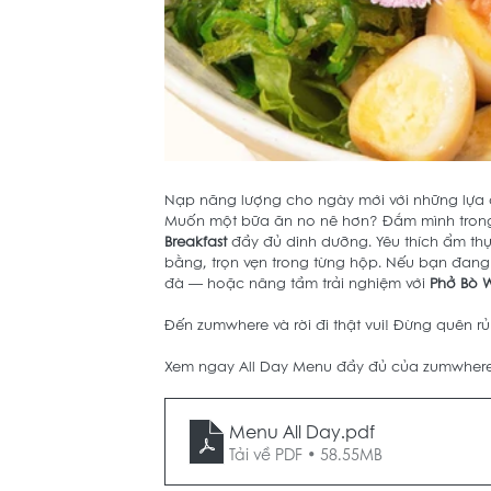
Nạp năng lượng cho ngày mới với những lựa 
Muốn một bữa ăn no nê hơn? Đắm mình trong
Breakfast
 đầy đủ dinh dưỡng. Yêu thích ẩm th
bằng, trọn vẹn trong từng hộp. Nếu bạn đang
đà — hoặc nâng tầm trải nghiệm với 
Phở Bò 
Đến zumwhere và rời đi thật vui! Đừng quên r
Xem ngay All Day Menu đầy đủ của zumwhere 
Menu All Day
.pdf
Tải về PDF • 58.55MB