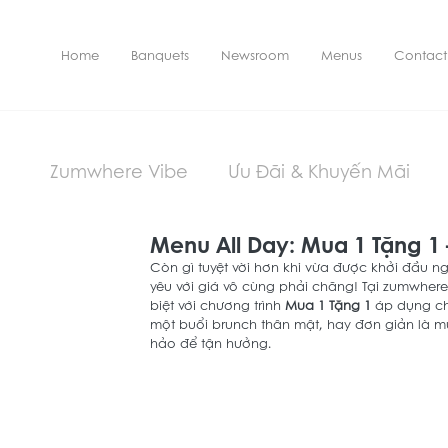
Home
Banquets
Newsroom
Menus
Contact
Zumwhere Vibe
Ưu Đãi & Khuyến Mãi
Menu All Day: Mua 1 Tặng 1 
Còn gì tuyệt vời hơn khi vừa được khởi đầu 
yêu với giá vô cùng phải chăng! Tại zumwhere
biệt với chương trình 
Mua 1 Tặng 1
 áp dụng c
một buổi brunch thân mật, hay đơn giản là mu
hảo để tận hưởng.