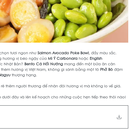
chọn tươi ngon như 
Salmon Avocado Poke Bowl
, đầy màu sắc. 
 hương vị béo ngậy của 
Mì Ý Carbonara
 hoặc 
English 
ực Nhật Bản? 
Bento Cá Hồi Nướng
 mang đến một bữa ăn cân 
 thèm hương vị Việt Nam, không gì sánh bằng một tô 
Phở Bò
 đậm 
Wagyu
 thượng hạng.
ủ rê thêm người thương để nhân đôi hương vị mà không lo về giá. 
dưới đây và lên kế hoạch cho những cuộc hẹn tiếp theo thôi nào! 