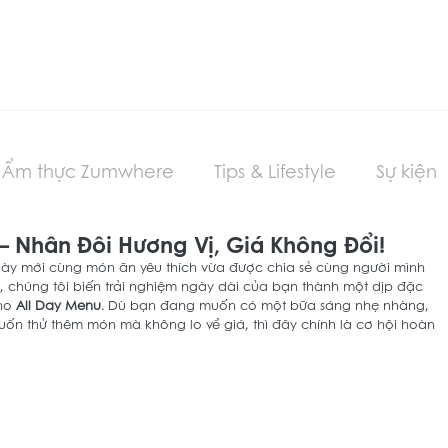
zumwhere
Ẩm thực Zumwhere
Tips & Lifestyle
Sự kiện
– Nhân Đôi Hương Vị, Giá Không Đổi!
ngày mới cùng món ăn yêu thích vừa được chia sẻ cùng người mình 
, chúng tôi biến trải nghiệm ngày dài của bạn thành một dịp đặc 
ho 
All Day Menu
. Dù bạn đang muốn có một bữa sáng nhẹ nhàng, 
ốn thử thêm món mà không lo về giá, thì đây chính là cơ hội hoàn 